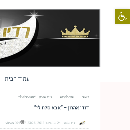
פתח סרגל נגישות
עמוד הבית
ראשי
—
שווה לקרוא
—
דודו אהרון – “אבא סלח לי”
דודו אהרון – “אבא סלח לי”
רדיו מנטה
24 בנובמבר 2012
23:26
904 views