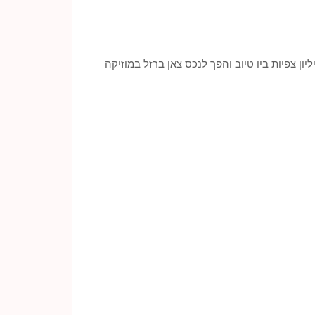
ה”, שירו של דודו אהרון, הפך לאחד מהשירים המצליחים והמדוברים ביותר בעשור האחרון בישראל. הוא זכה ל-8 מיליון צפיות ביו טיוב והפך לנכס צאן ברזל במוזיקה