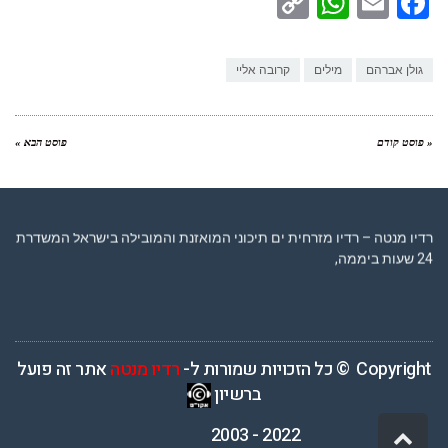
WhatsApp
Copy
Facebook
Email
Link
גולן אברהם
מילים
קרובה אליי
« פוסט קודם
פוסט הבא »
רדיו מנטה – רדיו מזרחית ים תיכוני המואזנת והמובילה בישראל המשדרת
24 שעות ביממה,
Copyright © כל הזכויות שמורות ל-
רדיו מנטה
אתר זה פועל
ברשיון
2022 - 2003
גלילה