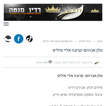
תפר
ראשי
—
שווה לקרוא
—
גולן אברהם-קרובה אליי מילים
גולן אברהם-קרובה אליי מילים
רדיו מנטה
14 בינואר 2015
10:26
982 views
גולן אברהם
–
קרובה אליי
מילים
מילים ולחן: אבירם דרעי
עיבוד והפקה מוסיקלית: שיקו חייק