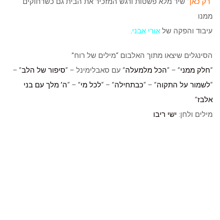
“
רק כאן
” שיר מלא פשטות ורגש המזכיר את הבית גם כשרחוקים
ממנו
עיבוד והפקה של
אורי אבני
.
הסינגלים שיצאו מתוך האלבום “מילים של רוח”
“
חלק ממני
” – “
הכל מלמעלה
” עם סאבלימינל – “
סיפור של הלב
” –
“
לשמור על התקוה
” – “
כבתחילה
” – “
לכל מי
” – “
ה’ מלך עם בני
אלבז
”
מילים ולחן:
ישי ריבו