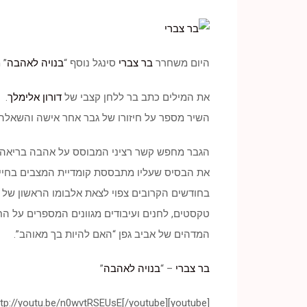
היום משחרר
בר צברי
סינגל נוסף “
בנויה לאהבה
” 
את המילים כתב בר ללחן קצבי של
דורון אלימלך
.
השיר מספר על חיזורו של גבר אחר אישה והשאלה 
הגבר מחפש קשר רציני המבוסס על אהבה בריאה, ה
את הבסיס שעליו מתבססת קומדיית המצבים בחיינו
בחודשים הקרובים צפוי לצאת אלבומו הראשון של בר
טקסטים, לחנים ועיבודים מגוונים המספרים על החי
המדהים של אביב גפן “האם להיות בך מאוהב”.
בר צברי
– “
בנויה לאהבה
”
[youtube]http://youtu.be/n0wvtRSEUsE[/youtube]