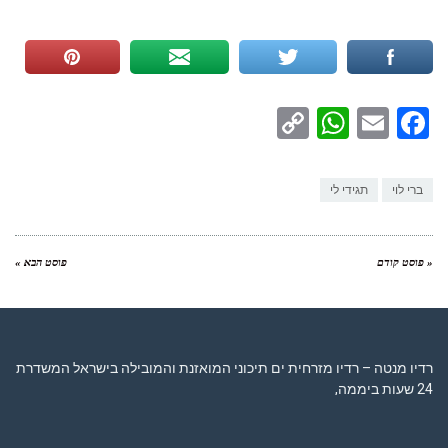
WhatsApp
Copy
Facebook
Email
Link
ברי לוי
תגידי לי
« פוסט קודם
פוסט הבא »
רדיו מנטה – רדיו מזרחית ים תיכוני המואזנת והמובילה בישראל המשדרת
24 שעות ביממה,