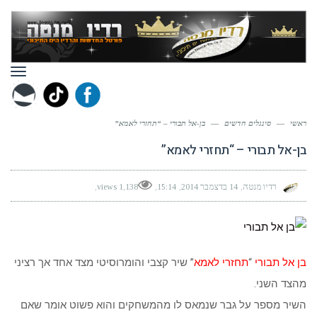
תפר
ראשי
—
סינגלים חדשים
—
בן-אל תבורי – “תחזרי לאמא”
בן-אל תבורי – “תחזרי לאמא”
רדיו מנטה
14 בדצמבר 2014
15:14
1,138 views
בן אל תבורי
“
תחזרי לאמא
” שיר קצבי והומרוסיטי מצד אחד אך רציני
מהצד השני.
השיר מספר על גבר שנמאס לו מהמשחקים והוא פשוט אומר שאם