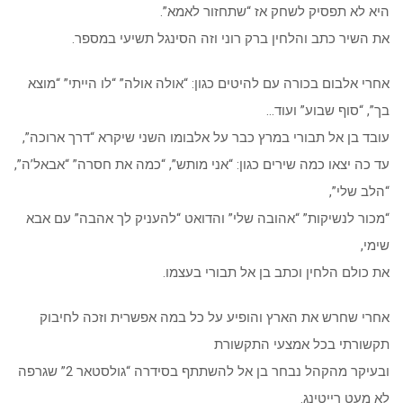
היא לא תפסיק לשחק אז “שתחזור לאמא”.
את השיר כתב והלחין ברק רוני וזה הסינגל תשיעי במספר.
אחרי אלבום בכורה עם להיטים כגון: “אולה אולה” “לו הייתי” “מוצא
בך”, “סוף שבוע” ועוד…
עובד בן אל תבורי במרץ כבר על אלבומו השני שיקרא “דרך ארוכה”,
עד כה יצאו כמה שירים כגון: “אני מותש”, “כמה את חסרה” “אבאל’ה”,
“הלב שלי”,
“מכור לנשיקות” “אהובה שלי” והדואט “להעניק לך אהבה” עם אבא
שימי,
את כולם הלחין וכתב בן אל תבורי בעצמו.
אחרי שחרש את הארץ והופיע על כל במה אפשרית וזכה לחיבוק
תקשורתי בכל אמצעי התקשורת
ובעיקר מהקהל נבחר בן אל להשתתף בסידרה “גולסטאר 2” שגרפה
לא מעט רייטינג.