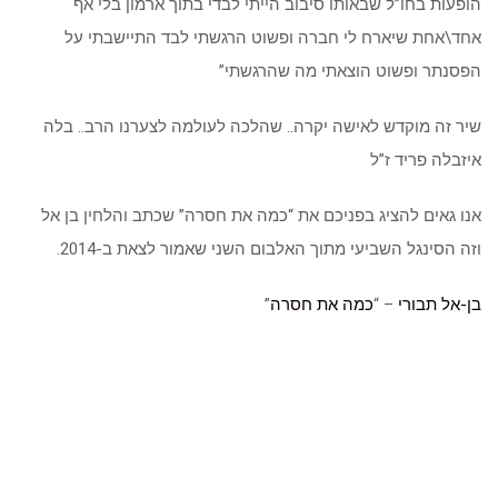
הופעות בחו”ל שבאותו סיבוב הייתי לבדי בתוך ארמון בלי אף
אחד\אחת שיארח לי חברה ופשוט הרגשתי לבד התיישבתי על
הפסנתר ופשוט הוצאתי מה שהרגשתי”
שיר זה מוקדש לאישה יקרה.. שהלכה לעולמה לצערנו הרב.. בלה
איזבלה פריד ז”ל
אנו גאים להציג בפניכם את “כמה את חסרה” שכתב והלחין בן אל
וזה הסינגל השביעי מתוך האלבום השני שאמור לצאת ב-2014.
בן-אל תבורי
– “
כמה את חסרה
”