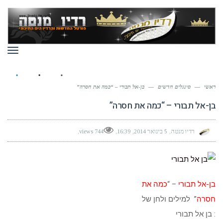
תפר
ראשי
—
סינגלים חדשים
—
בן-אל תבורי – “כמה את חסרה”
בן-אל תבורי – “כמה את חסרה”
רדיו מנטה
5 בינואר 2014
16:39
744 views
בן-אל תבורי
– “
כמה את
חסרה
” למילים ולחן של
: בן אל תבורי