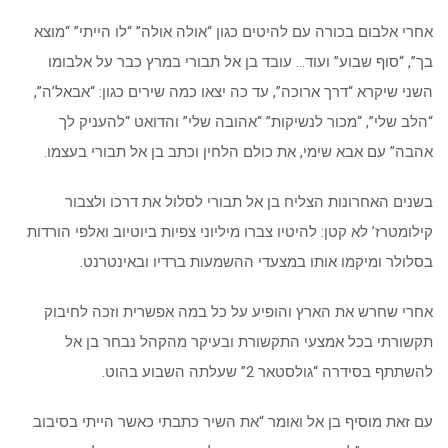
אחרי אלבום בכורה עם להיטים כגון “אולה אולה” “לו הייתי” “מוצא
בך”, “סוף שבוע” ועוד… עובד בן אל תבורי במרץ כבר על אלבומו
השני שיקרא “דרך ארוכה”, עד כה יצאו כמה שירים כגון: “אבאל’ה”,
“הלב שלי”, “מכור לנשיקות” “אהובה שלי” והדואט “להעניק לך
אהבה” עם אבא שימי, את כולם הלחין וכתב בן אל תבורי בעצמו.
בשנים האחרונות הצליח בן אל תבורי לסלול את דרכו ולצבור
קילומטרז’ לא קטן: להיטיו צברו מיליוני צפיות ביוטיוב ואלפי הורדות
בסלולר ומיקמו אותו במצעדי ההשמעות ברדיו ובאינטרנט.
אחרי שחרש את הארץ והופיע על כל במה אפשרית וזכה לחיבוק
תקשורתי בכל אמצעי התקשורת ובעיקר מהקהל נבחר בן אל
להשתתף בסידרה “גולסטאר 2” שעלתה השבוע בהוט.
עם זאת מוסיף בן אל ואומר “את השיר כתבתי כאשר הייתי בסיבוב