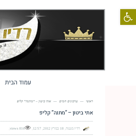
פתח סרגל נגישות
עמוד הבית
ראשי
—
עדכונים חמים
—
אתי ביטון – “מתנה” קליפ
אתי ביטון – “מתנה” קליפ
רדיו מנטה
18 במרץ 2012
12:57
816 views