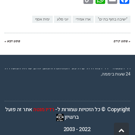
Link
"ישיבה בחוף בת ים"
ארז אמידי
יוני סלע
ימית אסף
« פוסט קודם
פוסט הבא »
רדיו מנטה – רדיו מזרחית ים תיכוני המואזנת והמובילה בישראל המשדרת
24 שעות ביממה,
Copyright © כל הזכויות שמורות ל-
רדיו מנטה
אתר זה פועל
ברשיון
2022 - 2003
גלילה