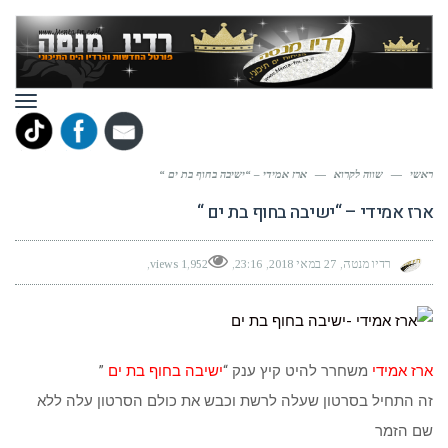
תפר
ראשי
—
שווה לקרוא
—
ארז אמידי – “ישיבה בחוף בת ים “
ארז אמידי – “ישיבה בחוף בת ים “
רדיו מנטה
27 במאי 2018
23:16
1,952 views
ארז אמידי
משחרר להיט קיץ ענק “
ישיבה בחוף בת ים
”
זה התחיל בסרטון שעלה לרשת וכבש את כולם הסרטון עלה ללא
שם הזמר