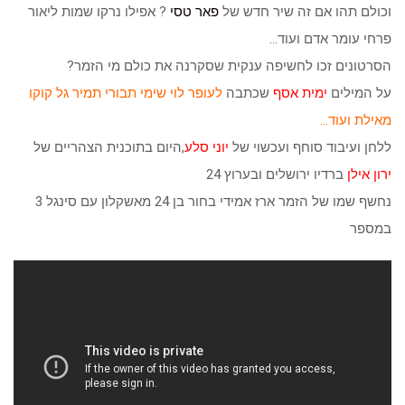
וכולם תהו אם זה שיר חדש של
פאר טסי
? אפילו נרקו שמות ליאור
פרחי עומר אדם ועוד…
הסרטונים זכו לחשיפה ענקית שסקרנה את כולם מי הזמר?
על המילים
ימית אסף
שכתבה
לעופר לוי שימי תבורי תמיר גל קוקו
מאילת ועוד…
ללחן ועיבוד סוחף ועכשוי של
יוני סלע
,היום בתוכנית הצהריים של
ירון אילן
ברדיו ירושלים ובערוץ 24
נחשף שמו של הזמר ארז אמידי בחור בן 24 מאשקלון עם סינגל 3
במספר