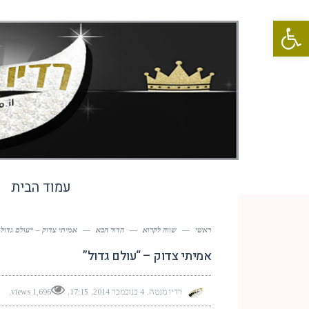
פתח סרגל נגישות
עמוד הבית
ראשי
—
שווה לקרוא
—
הדור הבא
—
אמיתי צדוק – “עולם גדול
אמיתי צדוק – “עולם גדול”
רדיו מנטה
4 בנובמבר 2014
17:15
1,696 views