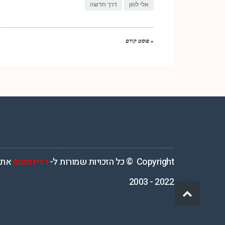
אלי לוזון
דרך חדשה
« פוסט קודם
רדיו מנטה – רדיו מזרחית ים תיכוני המואזנת והמובילה בישראל המשדרת 4
Copyright © כל הזכויות שמורות ל-
רדיו מנטה
אתר
2022 - 2003
גלילה
לראש
העמוד