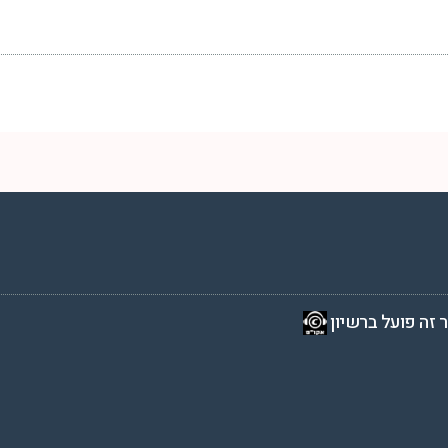
2 שעות ביממה,
 זה פועל ברשיון