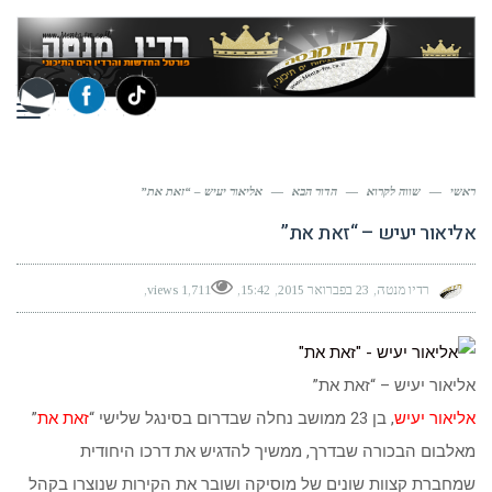
תפר
ראשי
—
שווה לקרוא
—
הדור הבא
—
אליאור יעיש – “זאת את”
אליאור יעיש – “זאת את”
רדיו מנטה
23 בפברואר 2015
15:42
1,711 views
אליאור יעיש – “זאת את”
אליאור יעיש
, בן 23 ממושב נחלה שבדרום בסינגל שלישי “
זאת את
”
מאלבום הבכורה שבדרך, ממשיך להדגיש את דרכו היחודית
שמחברת קצוות שונים של מוסיקה ושובר את הקירות שנוצרו בקהל