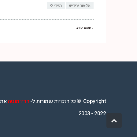
אליאור גרידיש
תגידי לי
« פוסט קודם
רדיו מנטה – רדיו מזרחית ים תיכוני המואזנת והמובילה בישראל המשדרת 4
Copyright © כל הזכויות שמורות ל-
רדיו מנטה
אתר
2022 - 2003
גלילה
לראש
העמוד