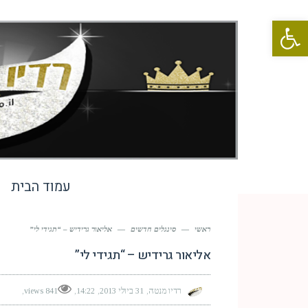
פתח סרגל נגישות
עמוד הבית
ראשי
—
סינגלים חדשים
—
אליאור גרידיש – “תגידי לי”
אליאור גרידיש – “תגידי לי”
רדיו מנטה
31 ביולי 2013
14:22
841 views