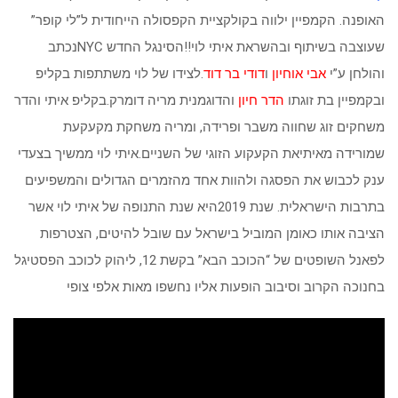
האופנה. הקמפיין ילווה בקולקציית הקפסולה הייחודית ל”לי קופר”
שעוצבה בשיתוף ובהשראת איתי לוי!!הסינגל החדש NYCנכתב
והולחן ע”י
אבי אוחיון
ו
דודי בר דוד
.לצידו של לוי משתתפות בקליפ
ובקמפיין בת זוגתו
הדר חיון
והדוגמנית מריה דומרק.בקליפ איתי והדר
משחקים זוג שחווה משבר ופרידה, ומריה משחקת מקעקעת
שמורידה מאיתיאת הקעקוע הזוגי של השניים.איתי לוי ממשיך בצעדי
ענק לכבוש את הפסגה ולהוות אחד מהזמרים הגדולים והמשפיעים
בתרבות הישראלית. שנת 2019היא שנת התנופה של איתי לוי אשר
הציבה אותו כאומן המוביל בישראל עם שובל להיטים, הצטרפות
לפאנל השופטים של “הכוכב הבא” בקשת 12, ליהוק לכוכב הפסטיגל
בחנוכה הקרוב וסיבוב הופעות אליו נחשפו מאות אלפי צופי