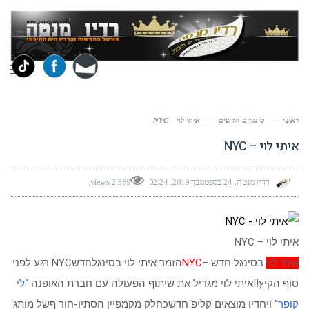
תפר
ראשי
—
סינגלים חדשים
—
איתי לוי – NYC
איתי לוי – NYC
רדיו מנטה
24 בספטמבר 2019
02:24
2,389 views
איתי לוי – NYC
איתי לוי
בסינגל חדש –
NYC
הזמר איתי לוי בסינגלחדשNYC רגע לפני
סוף הקיץ!!איתי לוי מגדיל את שיתוף הפעולה עם חברת האופנה “
לי
קופר
” ויחדיו מוצאים קליפ חדשכחלק מקמפיין הסתיו-חור ףשל מותג