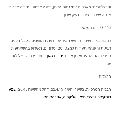
וה”שלטרים” מארחים את: נחום היימן, דפנה ארמוני ויהודה אליאס.
מנחה שירה בציבור: מייק שרון.
23.4.15, יום חמישי:
רחבת בניין העירייה: ראש העיר יארח את התושבים בקבלת פנים
חגיגית והענקת תעודות למצטיינים עירוניים. האירוע בהשתתפות
חניכי בימת הנוער ואומן אורח:
יהורם גאון
– חתן פרס ישראל לזמר
עברי.
הרצליה:
הבמה המרכזית, בשערי העיר, 22.4.15, החל מהשעה 20:45:
שמעון
בוסקילה
ו-
שירי מימון
,
גליקריה
,
אברהם טל