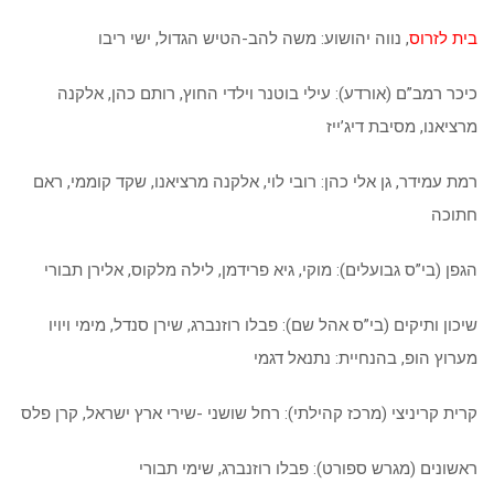
בית לזרוס
, נווה יהושוע: משה להב-הטיש הגדול, ישי ריבו
כיכר רמב”ם (אורדע): עילי בוטנר וילדי החוץ, רותם כהן, אלקנה
מרציאנו, מסיבת דיג’ייז
רמת עמידר, גן אלי כהן: רובי לוי, אלקנה מרציאנו, שקד קוממי, ראם
חתוכה
הגפן (בי”ס גבועלים): מוקי, גיא פרידמן, לילה מלקוס, אלירן תבורי
שיכון ותיקים (בי”ס אהל שם): פבלו רוזנברג, שירן סנדל, מימי ויויו
מערוץ הופ, בהנחיית: נתנאל דגמי
קרית קריניצי (מרכז קהילתי): רחל שושני -שירי ארץ ישראל, קרן פלס
ראשונים (מגרש ספורט): פבלו רוזנברג, שימי תבורי