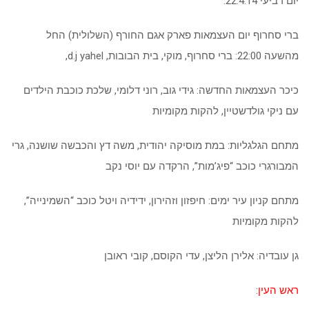
יום רביעי 22.4.14:
ברי סחרוף יום העצמאות פארק אגם החורף (השלולית) החל
מהשעה 22:00: ברי סחרוף, מוקי, בית הבובות, d.j yahel,
כיכר העצמאות החדשה: גידי גוב, רוני דלומי, שלכת כוכבת הילדים
עם ניקי גולדשטיין, להקות מקומיות
מתחם הגלגליות: במת מוסיקה יהודית, משה דץ והכבשה שושנה, גרי
המבורגרי כוכב “פיג’מות”, הרקדה עם יוסי נקב
מתחם קניון עיר ימים: חיפזון וזהירון, ידידיה ויטל כוכב “השמינייה”,
להקות מקומיות
גן עובדיה: אלירן הליצן, עדי הקוסם, קובי ראובן
ראש העין
: