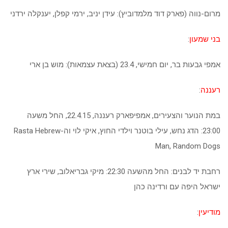
מרום-נווה (פארק דוד מלמדוביץ): עידן יניב, ירמי קפלן, יענקלה ירדני
בני שמעון
:
אמפי גבעות בר, יום חמישי, 23.4 (בצאת עצמאות): מוש בן ארי
רעננה
:
במת הנוער והצעירים, אמפיפארק רעננה, 22.4.15, החל משעה
23:00: הדג נחש, עילי בוטנר וילדי החוץ, איקי לוי וה-Rasta Hebrew
Man, Random Dogs
רחבת יד לבנים: החל מהשעה 22:30: מיקי גבריאלוב, שירי ארץ
ישראל היפה עם ורדינה כהן
מודיעין
: