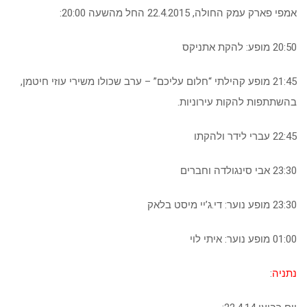
אמפי פארק עמק החולה, 22.4.2015 החל מהשעה 20:00:
20:50 מופע: להקת אתניקס
21:45 מופע קהילתי “חלום עליכם” – ערב שכולו משירי עוזי חיטמן,
בהשתתפות להקות עירוניות.
22:45 עברי לידר ולהקתו
23:30 אבי סינגולדה וחברים
23:30 מופע נוער: די.ג’יי מיסט בלאק
01:00 מופע נוער: איתי לוי
נתניה
: