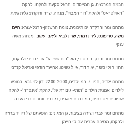
הבמה המרכזית, גן המייסדים: הראל סקעת ולהקתו, להקת
“האולטראס” ולהקת “דור המבול”. מנחה, שרה ורוקדת: גלית גיאת.
מתחם זמר והרקדה ים תיכונית, צומת הרשנזון-הרצל-עזרא:
חיים
משה
,
טריפונס,
לירון רמתי
,
שרון לביא
ו
ליאב יעקובי.
מנחה: משה
ענקי.
מתחם זמר והרקדה חסידי, מול “בית שפירא”: אודי דווידי ולהקתו,
החזן חזקי סופר, יאיר דוד, אייל טוויטו, אחיעד חודפי ואריאל קנדבי
מתחם ילדים, חניון גן המייסדים, 22:00-20:00: דון לני גבאי במופע
לילדים ואמנית הילדים “תותי- גיבורת על”, להקת “אינסרה”- להקה
אתיופית מסורתית, המורכבת מנגנים, רקדנים וזמרים בני העדה.
מתחם זמר עברי ושירה בציבור, גן המגינים: הופעתם של דיוויד ברוזה
ולהקתו, מסיבה עברית עם סי היימן