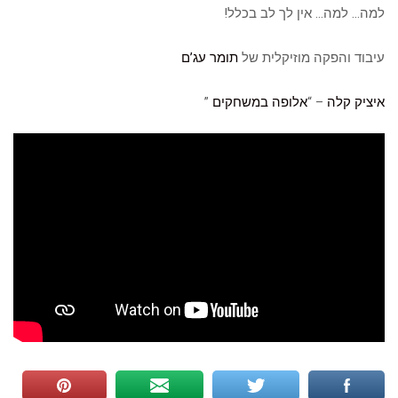
למה… למה… אין לך לב בכלל!
עיבוד והפקה מוזיקלית של
תומר עג’ם
איציק קלה
– “
אלופה במשחקים
”