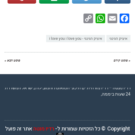
WhatsApp
Copy
Facebook
Email
Link
איציק הגינגי
איציק הגינגי - i love you i love you
« פוסט קודם
פוסט הבא »
רדיו מנטה – רדיו מזרחית ים תיכוני המואזנת והמובילה בישראל המשדרת
24 שעות ביממה,
Copyright © כל הזכויות שמורות ל-
רדיו מנטה
אתר זה פועל