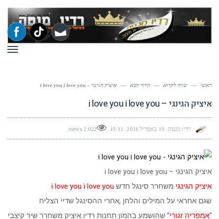
תפר
ראשי
—
שווה לקרוא
—
הדור הבא
—
איציק הגינגי – i love you i love you
איציק הגינגי – i love you i love you
רדיו מנטה
19 באפריל 2016
15:11
2,022 views
איציק הגינגי – i love you i love you
איציק הגינגי
משחרר סינגל חדש
i love you i love you
שגם אחראי על המילים והלחן ,אחרי ההסינגל שדיי הצליח
“
אמפריה זגורי
” שהושמע בהמון תחנות רדיו איציק משחרר שיר קיצבי