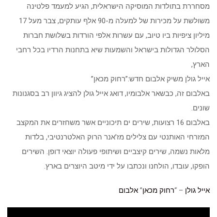
מסחררת בתולדות המוסיקה הישראלית, הגיע למעמד פלטינה
משולשת על מכירות של למעלה מ-90 אלף עותקים, צבר מעל 17
מיליון ציפיות ביו טיוב, עם עשרות אלפי הורדות בשלושת חברות
הסלולר הגדולות בישראל והשמעות שיא בתחנות הרדיו בכל רחבי
הארץ,
אייל גולן משיק אלבום חדש:”רחוק מכאן”
באלבום זה, כבשאר אלבומיו, דואג אייל גולן להציג גיוון רב בסגנונות
שונים.
באלבום 16 רצועות, שירים ים תיכוניים אשר משחזרים את המקצב
המזרחי האותנטי עם צלילים מז’אנר הרוק האלטרנטיבי, בלדות
מלאות נשמה, שירים קיצביים ושיתופי פעולה יוצאי דופן. השירים
הופקו, עובדו, הולחנו ונכתבו על ידי מיטב היוצרים בארץ.
אייל גולן
– “
רחוק מכאן
”
אלבום