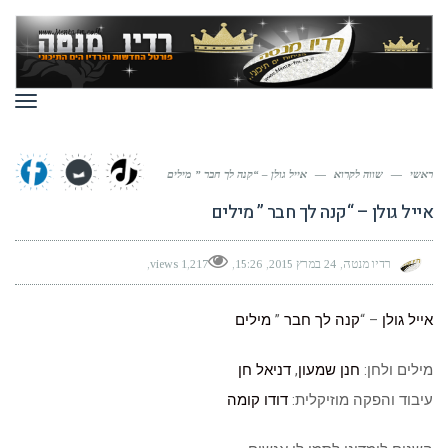
תפר
ראשי
—
שווה לקרוא
—
אייל גולן – “קנה לך חבר ” מילים
אייל גולן – “קנה לך חבר ” מילים
רדיו מנטה
24 במרץ 2015
15:26
1,217 views
אייל גולן
– “
קנה לך חבר
”
מילים
מילים ולחן:
חנן שמעון
,
דניאל חן
עיבוד והפקה מוזיקלית:
דודו קומה