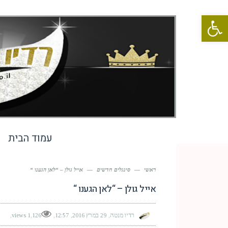
פתח סרגל נגישות
עמוד הבית
ראשי
—
סינגלים חדשים
—
אייל גולן – “לאן הגענו “
אייל גולן – “לאן הגענו “
רדיו מנטה
29 במרץ 2016
12:57
1,126 views