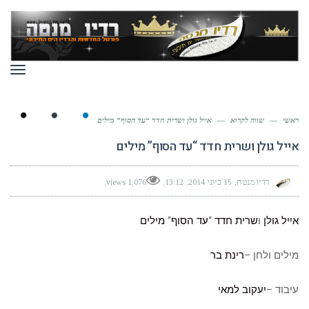
תפר
ראשי
—
שווה לקרוא
—
אייל גולן ושרית חדד “עד הסוף” מילים
אייל גולן ושרית חדד “עד הסוף” מילים
רדיו מנטה
15 ביוני 2014
13:12
1,076 views
אייל גולן
ו
שרית חדד
“
עד הסוף
“
מילים
מילים ולחן –
רינת בר
עיבוד –
יעקוב למאי