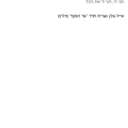
תני לי, תני לי את הכל
אייל גולן
ו
שרית חדד
“
עד הסוף
”
מילים