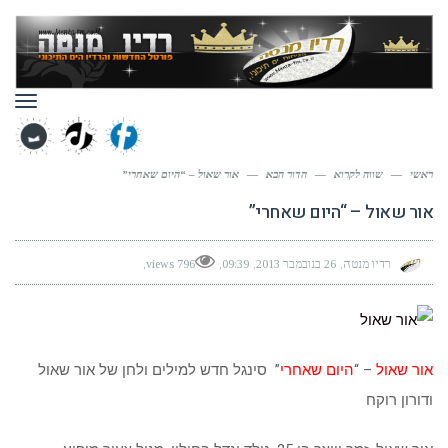
תפר
ראשי
—
שווה לקרוא
—
הדור הבא
—
אור שאול – “היום שאחרי”
אור שאול – “היום שאחרי”
רדיו מנטה
26 בנובמבר 2013
09:39
796 views
אור שאול
– “
היום שאחרי
” סינגל חדש למילים ולחן של אור שאול
ודורון רוקח