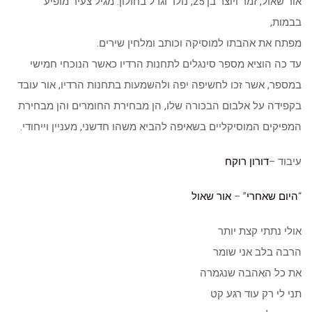
אור שאול, זמר ויוצר בן 25, נולד וגדל בחולון. מגיל צעיר מופיע
בבמות,
מפתח את אהבתו למוסיקה וכותב ומלחין שירים.
עד כה הוציא מספר סינגלים לתחנות הרדיו כאשר הנוכחי חמישי
במספר, אשר זכו לחשיפה יפה ולהשמעות בתחנות הרדיו, אור עובד
בקפידה על אלבום הבכורה שלו, הן מבחירת החומרים והן מבחירת
המפיקים המוסיקליים בשאיפה להביא משהו חדשני, מעניין וייחודי.
עיבוד –
דורון רוקח
“
היום שאחרי
” –
אור שאול
אולי נתתי קצת יותר
הרבה בלב אני שומר
את כל האהבה שנגמרה
תני לי רק עוד רגע קט