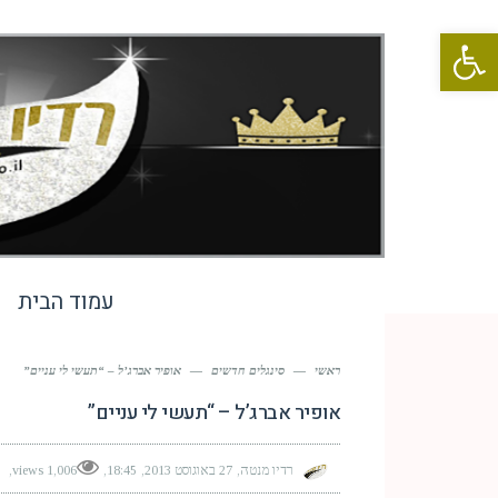
פתח סרגל נגישות
עמוד הבית
ראשי
—
סינגלים חדשים
—
אופיר אברג’ל – “תעשי לי עניים”
אופיר אברג’ל – “תעשי לי עניים”
רדיו מנטה
27 באוגוסט 2013
18:45
1,006 views