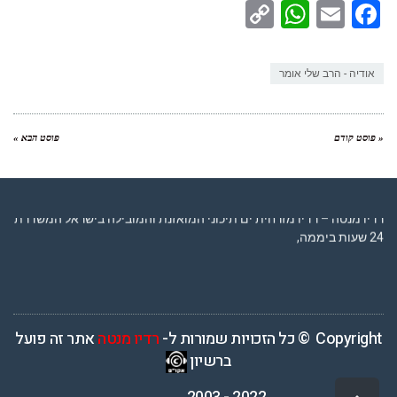
WhatsApp
Copy
Facebook
Email
Link
אודיה - הרב שלי אומר
« פוסט קודם
פוסט הבא »
רדיו מנטה – רדיו מזרחית ים תיכוני המואזנת והמובילה בישראל המשדרת
24 שעות ביממה,
Copyright © כל הזכויות שמורות ל-
רדיו מנטה
אתר זה פועל
ברשיון