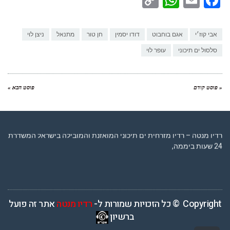
WhatsApp
Copy
Facebook
Email
Link
אבי קוז׳י
אגם בוחבוט
דודו יסמין
חן טור
מתנאל
ניצן לוי
סלסול ים תיכוני
עופר לוי
« פוסט קודם
פוסט הבא »
רדיו מנטה – רדיו מזרחית ים תיכוני המואזנת והמובילה בישראל המשדרת
24 שעות ביממה,
Copyright © כל הזכויות שמורות ל-
רדיו מנטה
אתר זה פועל
ברשיון