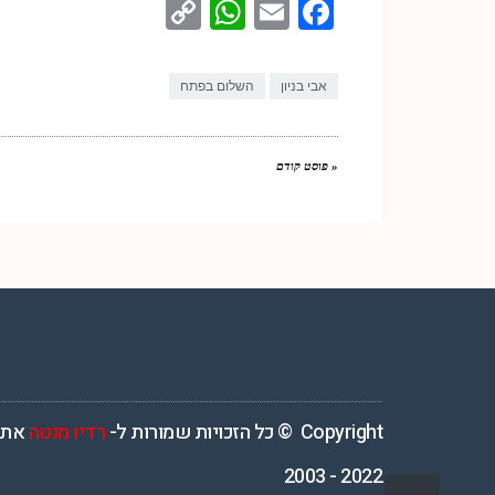
WhatsApp
Copy
Facebook
Email
Link
אבי בניון
השלום בפתח
« פוסט קודם
רדיו מנטה – רדיו מזרחית ים תיכוני המואזנת והמובילה בישראל המשדרת 4
Copyright © כל הזכויות שמורות ל-
רדיו מנטה
אתר
2022 - 2003