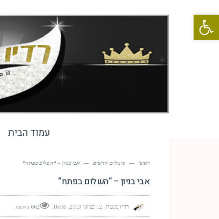
פתח סרגל נגישות
עמוד הבית
ראשי
—
סינגלים חדשים
—
אבי בניון – “השלום בפתח”
אבי בניון – “השלום בפתח”
רדיו מנטה
12 במאי 2013
16:06
662 views