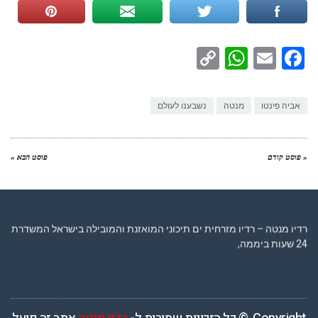
WhatsApp
Copy
Facebook
Email
Link
אביה פינטו
מנטה
נשבענו לעולם
« פוסט קודם
פוסט הבא »
רדיו מנטה – רדיו מזרחית ים תיכוני המואזנת והמובילה בישראל המשדרת
24 שעות ביממה,