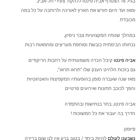
בגיל 16 הצטרף אביה פינטו ללהקת ‘צעירי תל-אביב’
ומאז ועד היום חורש את הארץ לאורכה ולרוחבה על כל במה
מכובדת.
במהלך שנותיו המקצועיות צבר ניסיון,
נכחותו הבימתית כובשת וסוחפת מעריצים ומחמאות רבות.
אביה פינטו
קיבל הכרה משמעותית על רחבות הריקודים
גם בזכות הלהיט הענק שלו “תראו תראו”,
מאז שנה שעברה סומן בהופעותיו המקפיצות והאנרגטיות
והפך לכוכב חתונות ואירועים פרטיים.
אביה פינטו, בחר בנחישות ובהתמדה
הדרך בה יעבור את כל המשוכות !
פיזמון:
נשבענו לעולם
להיות ביחד / בטוב ברע אין לנו שום ברירה