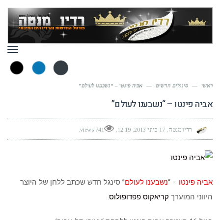
תפר
ראשי
—
סינגלים חדשים
—
אביה פינטו – “נשבענו לעולם”
אביה פינטו – “נשבענו לעולם”
רדיו מנטה
17 ביוני 2013
12:19
741 views
אביה פינטו
– “
נשבענו לעולם
” סינגל חדש שכתב ללחן של היוצר
היווני המוערך
קריאקוס פפדופולוס
.