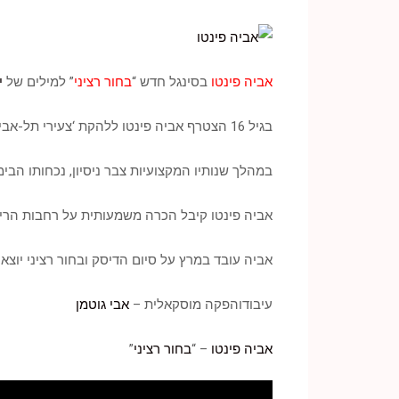
אביה פינטו
בסינגל חדש “
בחור רציני
” למילים של
י
בגיל 16 הצטרף אביה פינטו ללהקת ‘צעירי תל-אביב’ ומאז ועד היום חורש את הארץ לאורכה ולרוחבה על כל במה מכובדת.
במהלך שנותיו המקצועיות צבר ניסיון, נכחותו הב
אביה פינטו קיבל הכרה משמעותית על רחבות הריקו
אביה עובד במרץ על סיום הדיסק ובחור רציני יוצא
עיבודוהפקה מוסקאלית –
אבי גוטמן
אביה פינטו
– “
בחור רציני
”