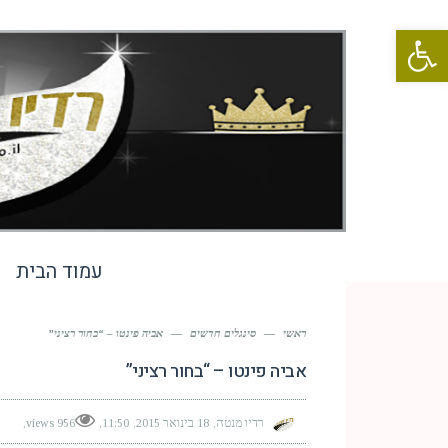
פתח סרגל נגישות
עמוד הבית
ראשי
—
סינגלים חדשים
—
אביה פינטו – “בחור רציני”
אביה פינטו – “בחור רציני”
רדיו מנטה
18 בינואר 2015
11:50
956 views