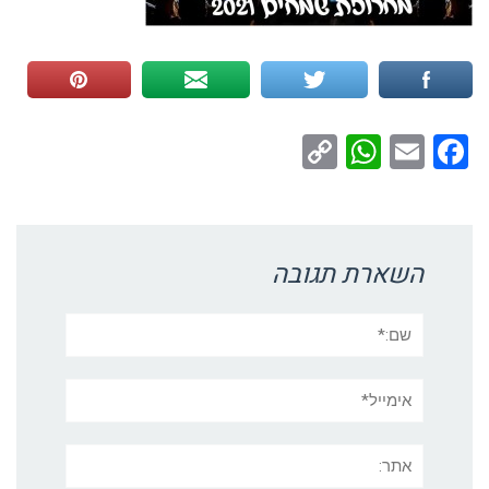
WhatsApp
Copy
Facebook
Email
Link
השארת תגובה
שם:*
אימייל*
אתר: