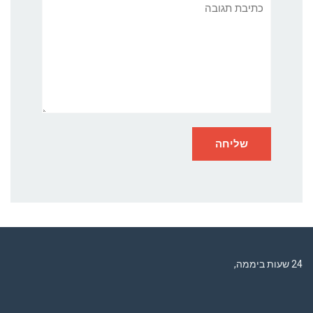
תגובה
רדיו מנטה – רדיו מזרחית ים תיכוני המואזנת והמובילה בישראל המשדרת
24 שעות ביממה,