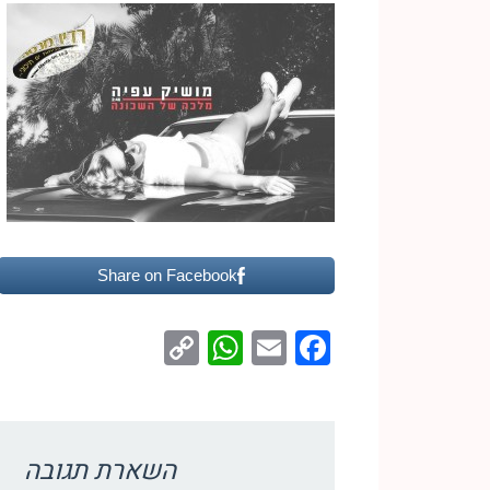
Share on Facebook
WhatsApp
Copy
Facebook
Email
Link
השארת תגובה