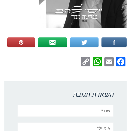
WhatsApp
Copy
Facebook
Email
Link
השארת תגובה
שם:*
אימייל*